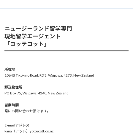
ジ
ジ
ジ
ジ
ペ
ー
ジ
ニュージーランド留学専門
現地留学エージェント
送
「ヨッテコット」
り
所在地
1064B Tikokino Road, RD 3, Waipawa, 4273, New Zealand
郵送物住所
PO Box 75, Waipawa, 4240, New Zealand
営業時間
常にお問い合わせ頂けます。
E-mail アドレス
kana（アット）yottecott.co.nz