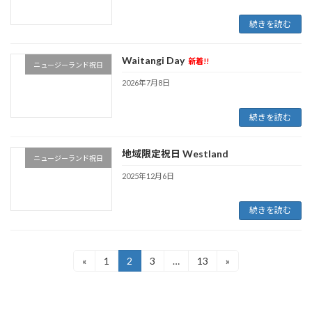
続きを読む
Waitangi Day
新着!!
ニュージーランド祝日
2026年7月8日
続きを読む
地域限定祝日 Westland
ニュージーランド祝日
2025年12月6日
続きを読む
投
«
1
2
3
…
13
»
固
固
固
固
定
定
定
定
稿
ペ
ペ
ペ
ペ
ー
ー
ー
ー
の