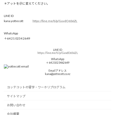
＊アットを＠に変えてください。
LINE ID
kana.yottecott
https://line.me/ti/p/GuvdO6S6ZL
WhatsApp
＋64 21 0234 2649
LINE ID
https://line.me/ti/p/GuvdO6S6ZL
WhatsApp
＋64 21023462649
Emailアドレス
kana@yottecott.co.nz
ヨッテコットの留学・ワーホリプログラム
サイトマップ
お問い合わせ
会社概要