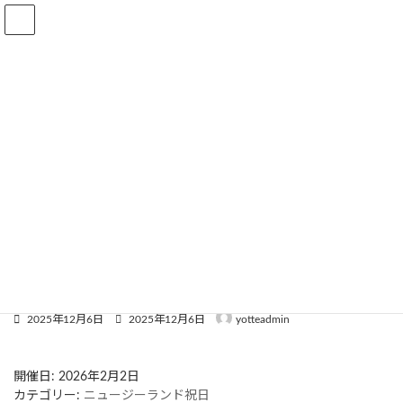
コ
ナ
ン
ビ
テ
ゲ
ン
ー
会社概要
語学留学
ワーキングホリデー
ツ
シ
へ
ョ
ス
ン
イベント
キ
に
ッ
移
プ
動
ヨッテコットの留学・ワーホリプログラム
イベント
ニュージーランド祝日
地域限定祝日 Nelson
地域限定祝日 Nelson
最
2025年12月6日
2025年12月6日
yotteadmin
終
更
新
開催日: 2026年2月2日
日
カテゴリー:
ニュージーランド祝日
時