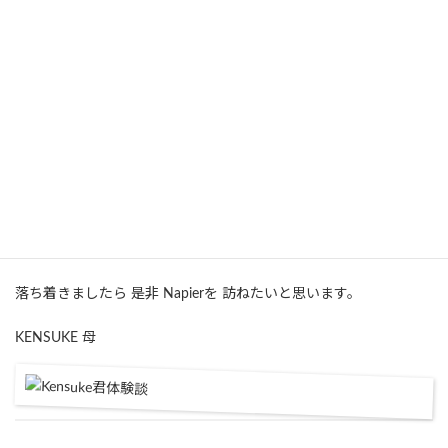
サポートいただいたYottecottさんは、いつも近くにいてくださ
り、困ったときには駆けつけてお世話頂き、本当にありがとうござ
いました。
時々送って頂く写真では、息子の姿を嬉しく拝見していました。
いつも優しく励ましてくれるんだよ、と、言葉少ない息子も感謝
しております。
今、留学時の経験を生かしながら、新しい目標に向かって頑張って
おります。
落ち着きましたら 是非 Napierを 訪ねたいと思います。
KENSUKE 母