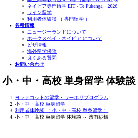
ネイピア専門留学 EIT ‐ Te Pūkenga 2026
ワイン留学
利用者体験談 （ 専門留学 ）
各種情報
ニュージーランドについて
ホークスベイ・ネイピア について
ビザ情報
海外留学保険
良くある質問
お問い合わせ
小・中・高校 単身留学 体験談
ヨッテコットの留学・ワーホリプログラム
小・中・高校 単身留学
利用者体験談 （ 小・中・高校 単身留学 ）
小・中・高校 単身留学 体験談 ～ 濱有紗様