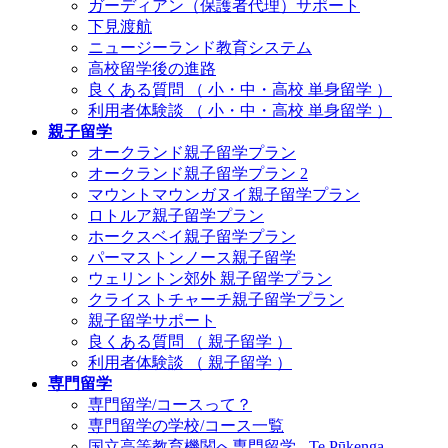
ガーディアン（保護者代理）サポート
下見渡航
ニュージーランド教育システム
高校留学後の進路
良くある質問 （ 小・中・高校 単身留学 ）
利用者体験談 （ 小・中・高校 単身留学 ）
親子留学
オークランド親子留学プラン
オークランド親子留学プラン 2
マウントマウンガヌイ親子留学プラン
ロトルア親子留学プラン
ホークスベイ親子留学プラン
パーマストンノース親子留学
ウェリントン郊外 親子留学プラン
クライストチャーチ親子留学プラン
親子留学サポート
良くある質問 （ 親子留学 ）
利用者体験談 （ 親子留学 ）
専門留学
専門留学/コースって？
専門留学の学校/コース一覧
国立高等教育機関へ専門留学 ‐ Te Pūkenga