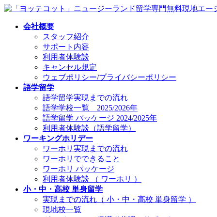
コ
ナ
ン
ビ
会社概要
テ
ゲ
スタッフ紹介
ン
ー
サポート内容
ツ
シ
利用者体験談
へ
ョ
キャンセル規定
ス
ン
ウェブポリシー/プライバシーポリシー
キ
に
語学留学
ッ
移
語学留学実現までの流れ
プ
動
語学学校一覧 2025/2026年
語学留学 パッケージ 2024/2025年
利用者体験談（語学留学）
ワーキングホリデー
ワーホリ実現までの流れ
ワーホリでできること
ワーホリ パッケージ
利用者体験談 （ ワーホリ ）
小・中・高校 単身留学
実現までの流れ（ 小・中・高校 単身留学 ）
現地校一覧