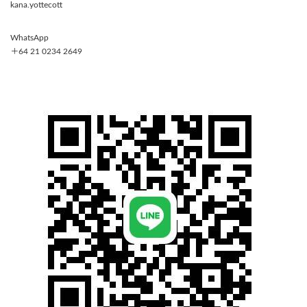
kana.yottecott
WhatsApp
＋64 21 0234 2649