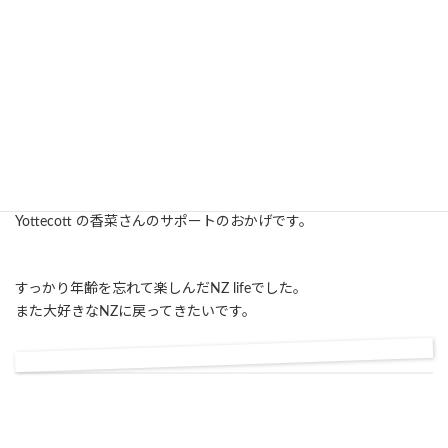
ホームステイのホストマザーはとても料理がうまく、毎日が
yummyでした。
ファザーとトリビアのクイズをやり、会話も弾むようになりまし
た。
観光ビザで来ましたが、延長したいと思って学生ビザに変更する
ときも、香菜さんにはすっかりお世話になりました。
NZ 生活が安心して送れたのも、
Yottecott の香菜さんのサポートのおかげです。
すっかり年齢を忘れて楽しんだNZ lifeでした。
また大好きなNZに戻ってきたいです。