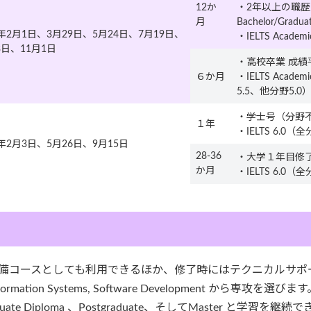
12か
・2年以上の職
月
Bachelor/Gradu
5年2月1日、3月29日、5月24日、7月19日、
・IELTS Academ
3日、11月1日
・高校卒業 成績
６か月
・IELTS Academic 
5.5、他分野5.0
・学士号（分野
１年
・IELTS 6.0（
5年2月3日、5月26日、9月15日
28-36
・大学１年目修
か月
・IELTS 6.0（
スへの準備コースとしても利用できるほか、修了時にはテクニカル
y, Information Systems, Software Development から
te Diploma 、Postgraduate、そしてMaster と学習を継続