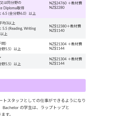
歴又は同分野の
NZ$24760 ＋教材費
NZ$2280
ate Diploma取得
ic 6.5 (全分野6.0）以上
平均3以上
NZ$12380＋教材費
5.5 (Reading, Writing
NZ$1140
）以上
不問）
NZ$21304 ＋教材費
NZ$1144
全分野5.5）以上
了
NZ$21304 ＋教材費
NZ$1144
全分野5.5）以上
サポートスタッフとしての仕事ができるようになり
専攻を選びます。Bachelor の学生は、ラップトップと
できます。