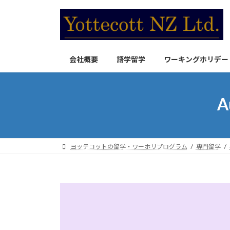
コ
ナ
ン
ビ
テ
ゲ
ン
ー
ツ
シ
会社概要
語学留学
ワーキングホリデー
へ
ョ
ス
ン
キ
に
A
ッ
移
プ
動
ヨッテコットの留学・ワーホリプログラム
専門留学