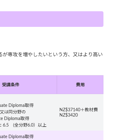
っているが専攻を増やしたいという方、又はより高い
受講条件
費用
uate Diploma取得
NZ$37140＋教材費
歴又は同分野の
NZ$3420
ate Diploma取得
mic 6.5 (全分野6.0）以上
uate Diploma取得